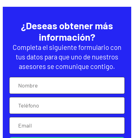
¿Deseas obtener más
información?
Completa el siguiente formulario con
tus datos para que uno de nuestros
asesores se comunique contigo.