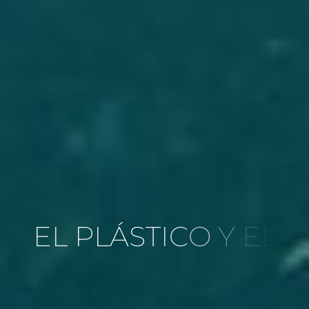
E
L
P
L
Á
S
T
I
C
O
Y
E
L
M
A
R