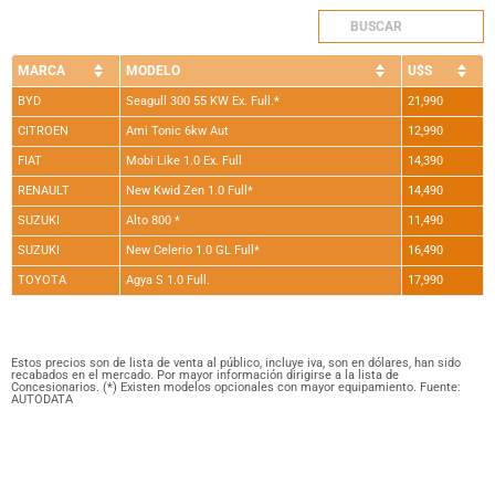
MARCA
MODELO
U$S
BYD
Seagull 300 55 KW Ex. Full.*
21,990
CITROEN
Ami Tonic 6kw Aut
12,990
FIAT
Mobi Like 1.0 Ex. Full
14,390
RENAULT
New Kwid Zen 1.0 Full*
14,490
SUZUKI
Alto 800 *
11,490
SUZUKI
New Celerio 1.0 GL Full*
16,490
TOYOTA
Agya S 1.0 Full.
17,990
Estos precios son de lista de venta al público, incluye iva, son en dólares, han sido
recabados en el mercado. Por mayor información dirigirse a la lista de
Concesionarios. (*) Existen modelos opcionales con mayor equipamiento. Fuente:
AUTODATA