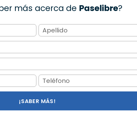
ber más acerca de
Paselibre
?
¡SABER MÁS!