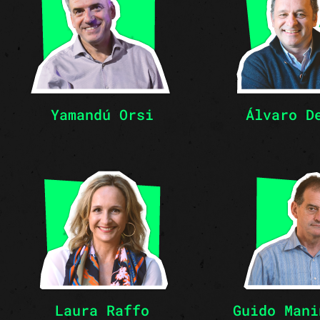
Yamandú Orsi​
Álvaro D
Laura Raffo
Guido Mani