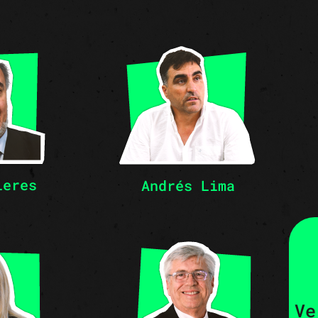
ieres
Andrés Lima
Ve