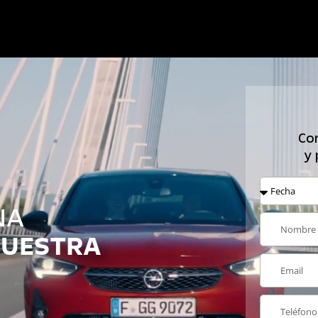
Com
y 
NA
MUESTRA