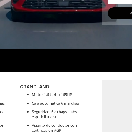
GRANDLAND:
Motor 1.6 turbo 165HP
has
Caja automática 6 marchas
bs+
Seguridad: 6 airbags + abs+
esp+ hill assist
con
Asiento de conductor con
certificación AGR