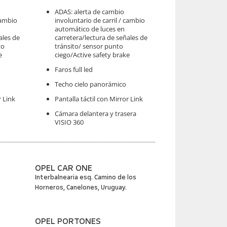
ADAS: alerta de cambio
cambio
involuntario de carril / cambio
automático de luces en
ales de
carretera/lectura de señales de
to
tránsito/ sensor punto
e
ciego/Active safety brake
Faros full led
Techo cielo panorámico
r Link
Pantalla táctil con Mirror Link
Cámara delantera y trasera
VISIO 360
OPEL CAR ONE
Interbalnearia esq. Camino de los
Horneros, Canelones, Uruguay.
OPEL PORTONES