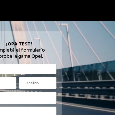
¡OPA TEST!
pletá el formulario
probá la gama Opel.